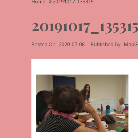
Home
20191017_135315
20191017_13531
Posted On :
2020-07-08
Published By :
MapG