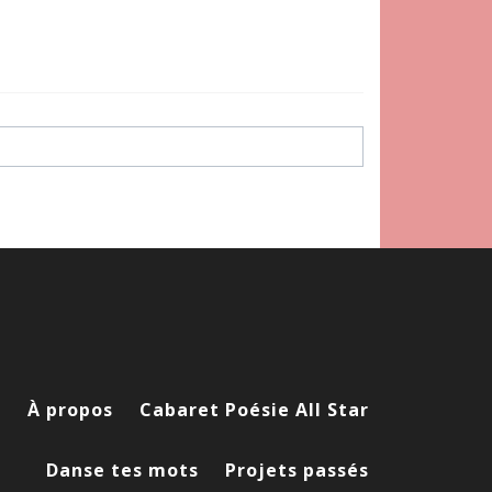
l
À propos
Cabaret Poésie All Star
Danse tes mots
Projets passés