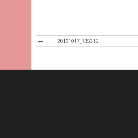
Navigation
20191017_135315
de
l'article