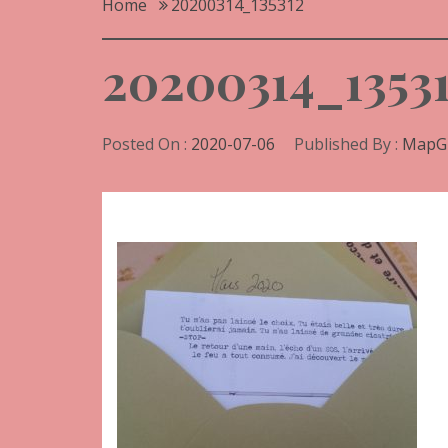
Home
20200314_135312
20200314_1353
Posted On :
2020-07-06
Published By :
MapG