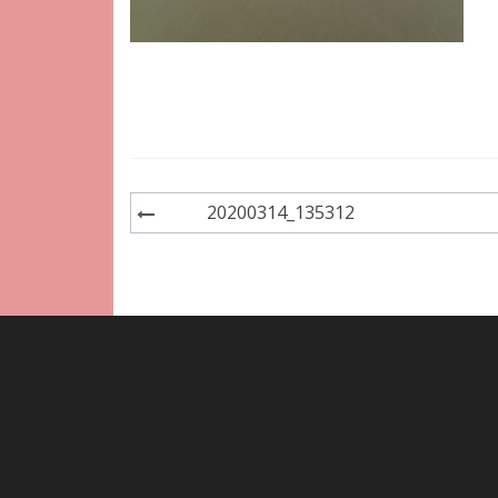
Navigation
20200314_135312
de
l'article