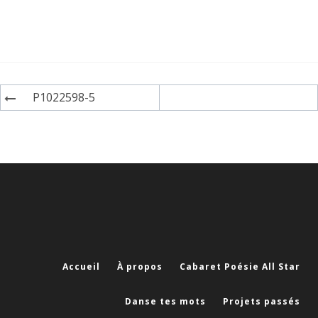
Navigation
P1022598-5
de
l'article
Accueil
À propos
Cabaret Poésie All Star
Danse tes mots
Projets passés