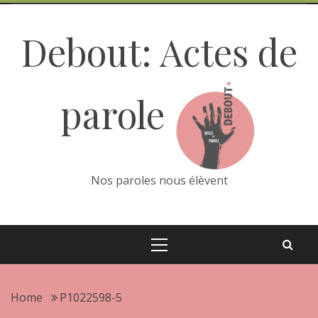
Skip
to
Debout: Actes de
content
parole
Nos paroles nous élèvent
Primary
Menu
Home
P1022598-5