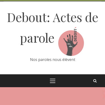
Skip
to
Debout: Actes de
content
parole
Nos paroles nous élèvent
Primary
Menu