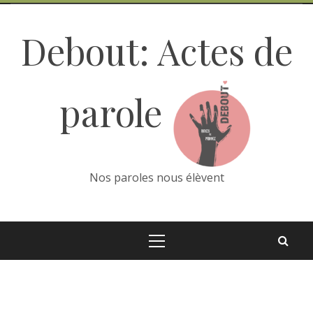
Skip
to
Debout: Actes de
content
parole
Nos paroles nous élèvent
Primary
Menu