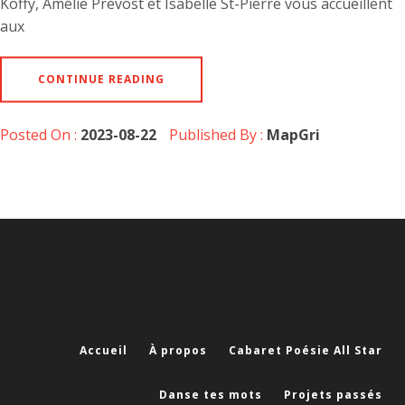
Koffy, Amélie Prévost et Isabelle St-Pierre vous accueillent
aux
CONTINUE READING
Posted On :
2023-08-22
Published By :
MapGri
Accueil
À propos
Cabaret Poésie All Star
Danse tes mots
Projets passés