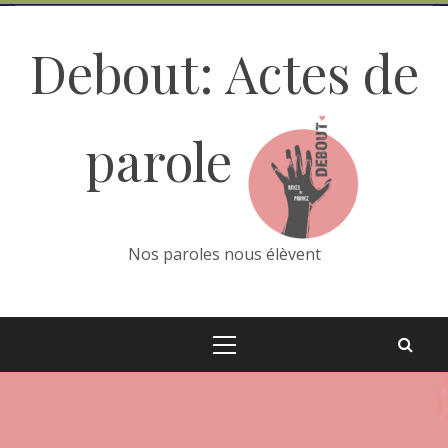
Skip
to
Debout: Actes de
content
parole
Nos paroles nous élèvent
Primary
Menu