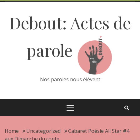
Skip
to
Debout: Actes de
content
parole
Nos paroles nous élèvent
Primary
Menu
Home
Uncategorized
Cabaret Poésie All Star #4
aux Dimanche du conte