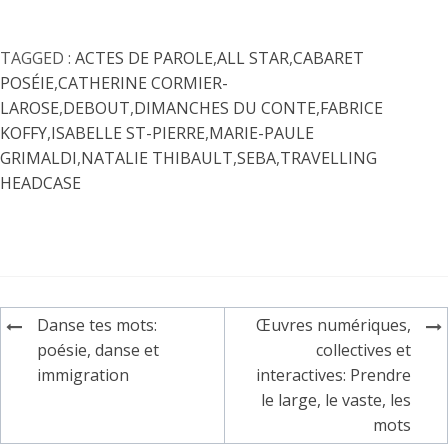
TAGGED :
ACTES DE PAROLE
,
ALL STAR
,
CABARET
POSÉIE
,
CATHERINE CORMIER-
LAROSE
,
DEBOUT
,
DIMANCHES DU CONTE
,
FABRICE
KOFFY
,
ISABELLE ST-PIERRE
,
MARIE-PAULE
GRIMALDI
,
NATALIE THIBAULT
,
SEBA
,
TRAVELLING
HEADCASE
Navigation
Danse tes mots:
Œuvres numériques,
de
poésie, danse et
collectives et
immigration
interactives: Prendre
l'article
le large, le vaste, les
mots