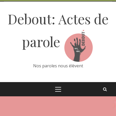
Skip
to
Debout: Actes de
content
parole
Nos paroles nous élèvent
Primary
Menu